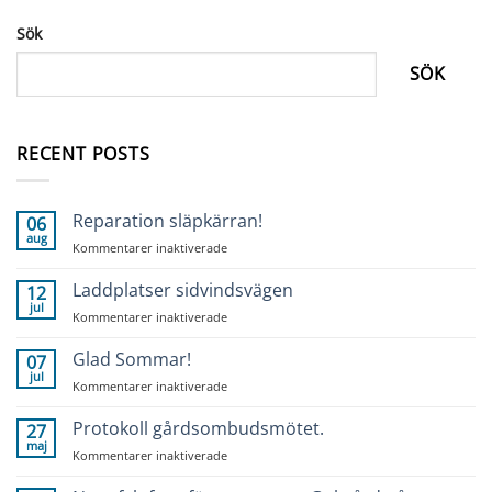
Sök
SÖK
RECENT POSTS
Reparation släpkärran!
06
aug
för
Kommentarer inaktiverade
Reparation
släpkärran!
Laddplatser sidvindsvägen
12
jul
för
Kommentarer inaktiverade
Laddplatser
sidvindsvägen
Glad Sommar!
07
jul
för
Kommentarer inaktiverade
Glad
Sommar!
Protokoll gårdsombudsmötet.
27
maj
för
Kommentarer inaktiverade
Protokoll
gårdsombudsmötet.