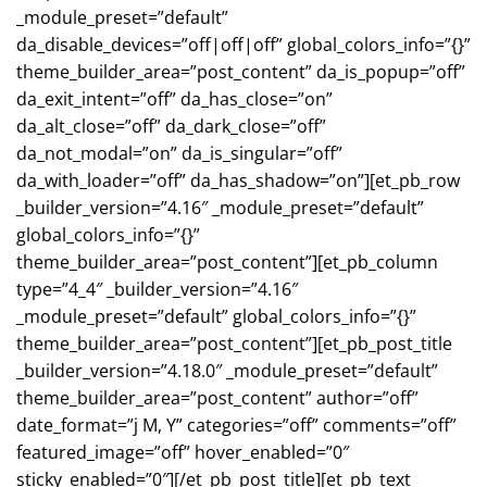
_module_preset=”default”
da_disable_devices=”off|off|off” global_colors_info=”{}”
theme_builder_area=”post_content” da_is_popup=”off”
da_exit_intent=”off” da_has_close=”on”
da_alt_close=”off” da_dark_close=”off”
da_not_modal=”on” da_is_singular=”off”
da_with_loader=”off” da_has_shadow=”on”][et_pb_row
_builder_version=”4.16″ _module_preset=”default”
global_colors_info=”{}”
theme_builder_area=”post_content”][et_pb_column
type=”4_4″ _builder_version=”4.16″
_module_preset=”default” global_colors_info=”{}”
theme_builder_area=”post_content”][et_pb_post_title
_builder_version=”4.18.0″ _module_preset=”default”
theme_builder_area=”post_content” author=”off”
date_format=”j M, Y” categories=”off” comments=”off”
featured_image=”off” hover_enabled=”0″
sticky_enabled=”0″][/et_pb_post_title][et_pb_text