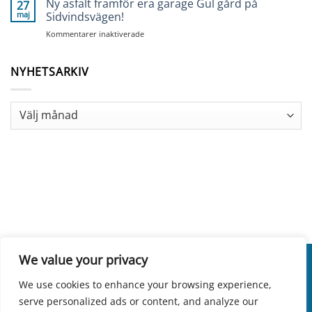
Ny asfalt framför era garage Gul gård på
27
maj
Sidvindsvägen!
för
Kommentarer inaktiverade
Ny
asfalt
framför
NYHETSARKIV
era
garage
Gul
Nyhetsarkiv
gård
på
Sidvindsvägen!
We value your privacy
We use cookies to enhance your browsing experience,
INTEGRITETSPOLICY
COOKIES
serve personalized ads or content, and analyze our